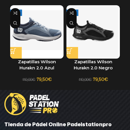
-28%
-28%
-3
Zapatillas Wilson
Za
Zapatillas Wilson
Hurakn 2.0 Azul
Hurakn 2.0 Negro
79,50
€
79,50
€
110,00
€
110,00
€
Tienda de Pádel Online Padelstationpro