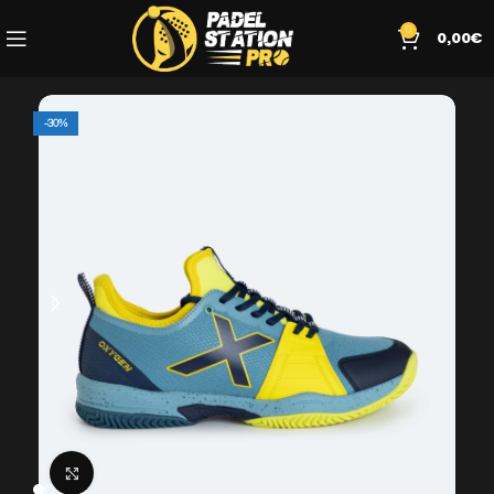
0
0,00
€
-30%
Click to enlarge