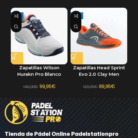
-29%
-25%
-2
Zapatillas Wilson
Zapatillas Head Sprint
Hurakn Pro Blanco
Evo 2.0 Clay Men
99,95
€
89,95
€
140,00
€
120,00
€
Tienda de Pádel Online Padelstationpro