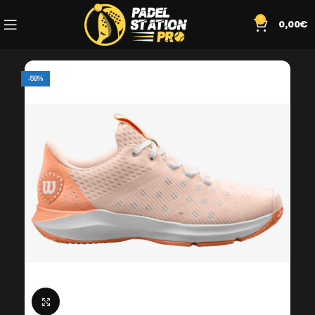
0
0,00
€
-59%
Click to enlarge