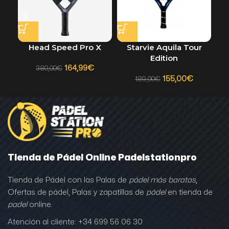
Head Speed Pro X
Starvie Aquila Tour
Edition
164,99
€
380,00
€
155,00
€
189,00
€
Tienda de Pádel Online Padelstationpro
Tienda de Pádel con las Palas de
pádel más baratas
,
Ofertas de pádel, Palas y zapatillas de
pádel
en tienda de
padel
online.
Atención al cliente: +34 699 56 06 30