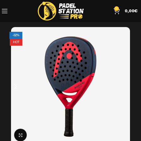
0
0,00
€
-32%
HOT
Click to enlarge