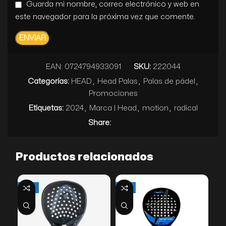
Guarda mi nombre, correo electrónico y web en
este navegador para la próxima vez que comente.
EAN:
0724794933091
SKU:
222044
Categorías:
HEAD
,
Head Palas
,
Palas de pádel
,
Promociones
Etiquetas:
2024
,
Marca | Head
,
motion
,
radical
Share:
Productos relacionados
-57%
-18%
-3