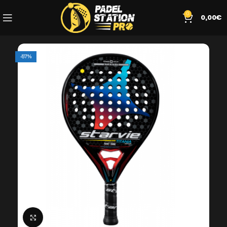
0
0,00
€
-57%
Click to enlarge