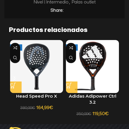
Nivel | Intermedio
,
Palas outlet
Share:
Productos relacionados
-57%
-66%
-61
Head Speed Pro X
Adidas Adipower Ctrl
St
3.2
164,99
€
380,00
€
119,50
€
350,00
€