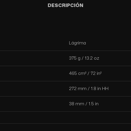
DESCRIPCIÓN
Lágrima
375 g / 13.2 oz
465 cm² / 72 in²
272 mm / 1.8 in HH
38 mm / 1.5 in