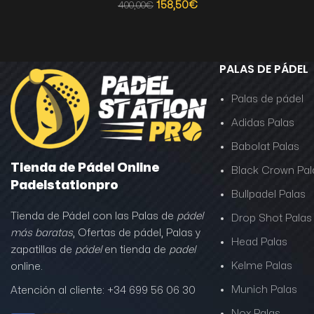
158,50
€
400,00
€
PALAS DE PÁDEL
Palas de pádel
Adidas Palas
Babolat Palas
Tienda de Pádel Online
Black Crown Pal
Padelstationpro
Bullpadel Palas
Tienda de Pádel con las Palas de
pádel
Drop Shot Palas
más baratas
, Ofertas de pádel, Palas y
Head Palas
zapatillas de
pádel
en tienda de
padel
Kelme Palas
online.
Munich Palas
Atención al cliente: +34 699 56 06 30
Nox Palas