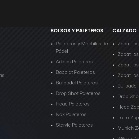
BOLSOS Y PALETEROS
CALZADO
Paleteros y Mochilas de
Zapatilla
Pádel
Zapatillas
Adidas Paleteros
Zapatilla
Babolat Paleteros
as
Zapatill
Bullpadel Paleteros
Bullpadel
Drop Shot Paleteros
Drop Shot
Head Paleteros
Head Zapa
Nox Paleteros
Lotto Zapa
Starvie Paleteros
Munich Za
Wilson Za