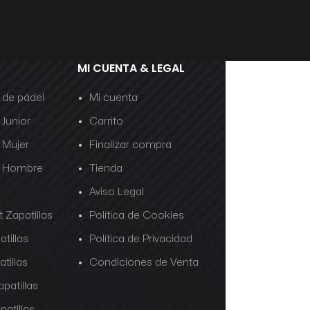
MI CUENTA & LEGAL
s de pádel
Mi cuenta
 Junior
Carrito
s Mujer
Finalizar compra
as Hombre
Tienda
Aviso Legal
 Zapatillas
Política de Cookies
tillas
Política de Privacidad
tillas
Condiciones de Venta
patillas
patillas