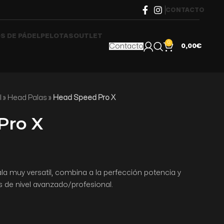
CONTACTO
S DE PÁDEL
PELOTAS
OUTLET
0
Contacto
0,00
€
l
»
Head Palas
»
Head Speed Pro X
Pro X
la muy versatil, combina a la perfección potencia y
s de nivel avanzado/profesional.