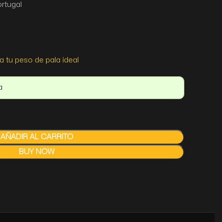
ortugal
a tu peso de pala ideal
a
AÑADIR AL CARRITO
BUY NOW