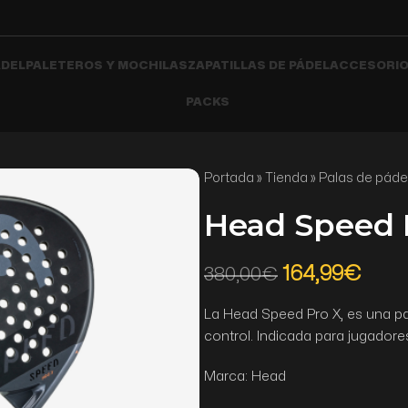
ÁDEL
PALETEROS Y MOCHILAS
ZAPATILLAS DE PÁDEL
ACCESORIO
PACKS
Portada
»
Tienda
»
Palas de páde
Head Speed 
164,99
€
380,00
€
La Head Speed Pro X, es una pa
control. Indicada para jugadore
Marca: Head