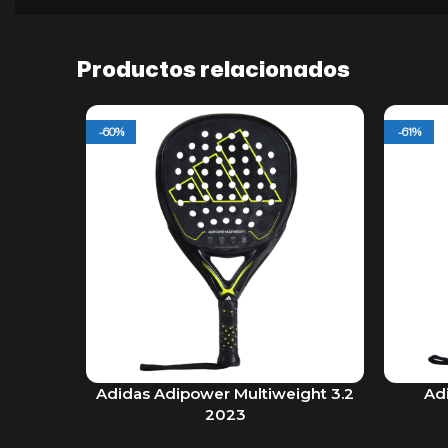
Productos relacionados
-60%
-61%
Adidas Adipower Multiweight 3.2
Adi
AÑADIR AL CARRITO
AÑADIR A
2023