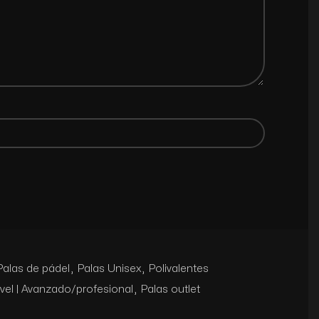
Palas de pádel
,
Palas Unisex
,
Polivalentes
vel | Avanzado/profesional
,
Palas outlet