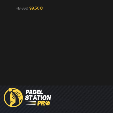
99,50
€
117,60
€