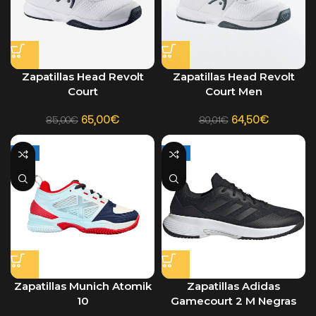
Zapatillas Head Revolt
Zapatillas Head Revolt
Court
Court Men
65,00
€
64,50
€
85,00
€
80,01
€
-36%
-14%
Zapatillas Munich Atomik
Zapatillas Adidas
10
Gamecourt 2 M Negras
2024