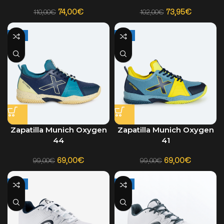
73,95
€
74,00
€
102,00
€
110,00
€
-30%
-30%
Zapatilla Munich Oxygen
Zapatilla Munich Oxygen
44
41
69,00
€
69,00
€
99,00
€
99,00
€
-24%
-19%