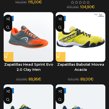
115,00
€
160,00
€
104,90
€
155,00
€
-25%
-29%
Zapatillas Head Sprint Evo
Zapatillas Babolat Movea
2.0 Clay Men
Acacia
89,95
€
89,00
€
120,00
€
125,01
€
-27%
-27%