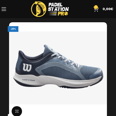
0
0,00
€
-28%
Click to enlarge