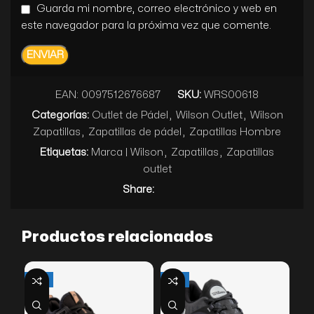
Guarda mi nombre, correo electrónico y web en
este navegador para la próxima vez que comente.
EAN:
0097512676687
SKU:
WRS00618
Categorías:
Outlet de Pádel
,
Wilson Outlet
,
Wilson
Zapatillas
,
Zapatillas de pádel
,
Zapatillas Hombre
Etiquetas:
Marca | Wilson
,
Zapatillas
,
Zapatillas
outlet
Share:
Productos relacionados
-28%
-29%
-2