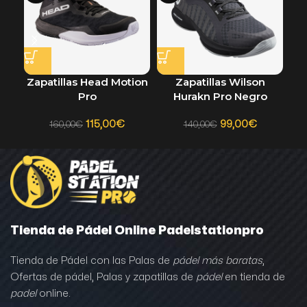
Zapatillas Head Motion
Zapatillas Wilson
Pro
Hurakn Pro Negro
115,00
€
99,00
€
160,00
€
140,00
€
Tienda de Pádel Online Padelstationpro
Tienda de Pádel con las Palas de
pádel más baratas
,
Ofertas de pádel, Palas y zapatillas de
pádel
en tienda de
padel
online.