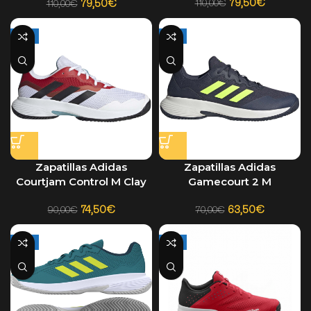
79,50
€
79,50
€
110,00
€
110,00
€
-17%
-9%
Zapatillas Adidas
Zapatillas Adidas
Courtjam Control M Clay
Gamecourt 2 M
Blanco
Azul/Amarillo 2024
74,50
€
63,50
€
90,00
€
70,00
€
-14%
-21%