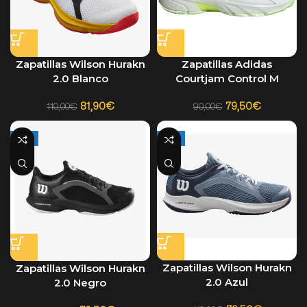
Zapatillas Wilson Hurakn
Zapatillas Adidas
2.0 Blanco
Courtjam Control M
Blanco-Amarillo 2024
81,90
€
79,50
€
110,00
€
90,00
€
-28%
-28%
Zapatillas Wilson Hurakn
Zapatillas Wilson Hurakn
2.0 Azul
2.0 Negro