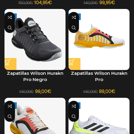
104,95
€
99,95
€
150,00
€
140,00
€
-29%
-36%
Zapatillas Wilson Hurakn
Zapatillas Wilson Hurakn
Pro Negro
Pro
99,00
€
89,00
€
140,00
€
140,00
€
-26%
-12%