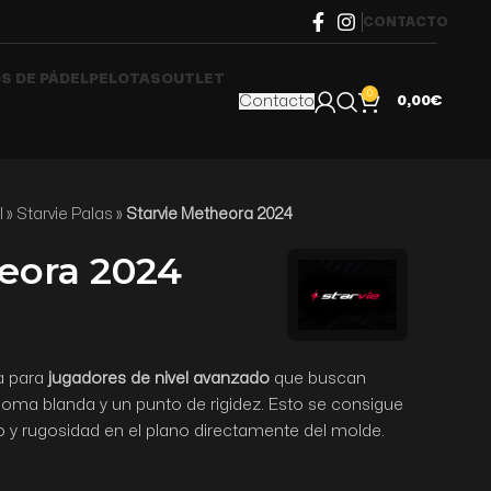
CONTACTO
S DE PÁDEL
PELOTAS
OUTLET
0
Contacto
0,00
€
l
»
Starvie Palas
»
Starvie Metheora 2024
eora 2024
a para
jugadores de nivel avanzado
que buscan
goma blanda y un punto de rigidez. Esto se consigue
 y rugosidad en el plano directamente del molde.