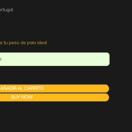
ortugal
a tu peso de pala ideal
a
AÑADIR AL CARRITO
BUY NOW