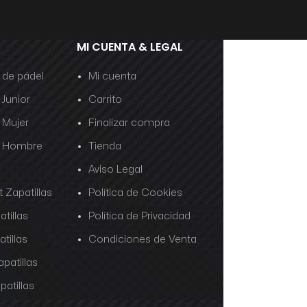
MI CUENTA & LEGAL
s de pádel
Mi cuenta
 Junior
Carrito
s Mujer
Finalizar compra
as Hombre
Tienda
Aviso Legal
 Zapatillas
Política de Cookies
tillas
Política de Privacidad
tillas
Condiciones de Venta
patillas
patillas