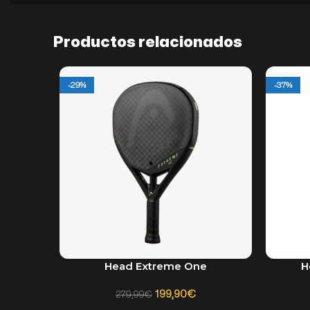
Productos relacionados
-29%
-37%
Head Extreme One
H
AÑADIR AL CARRITO
AÑADIR A
199,90
€
279,99
€