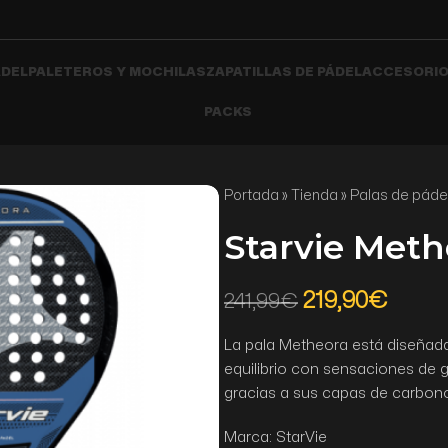
ÁDEL
PALETEROS Y MOCHILAS
ZAPATILLAS DE PÁDEL
ACCESORIO
PACKS
Portada
»
Tienda
»
Palas de páde
Starvie Meth
219,90
€
241,99
€
La pala Metheora está diseñad
equilibrio con sensaciones de 
gracias a sus capas de carbono
Marca: StarVie