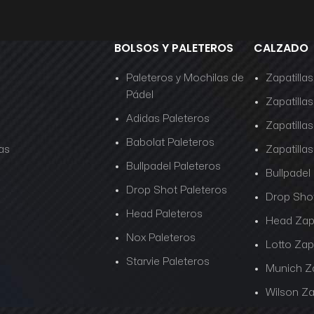
BOLSOS Y PALETEROS
CALZADO
Paleteros y Mochilas de
Zapatilla
Pádel
Zapatillas
Adidas Paleteros
Zapatilla
Babolat Paleteros
as
Zapatill
Bullpadel Paleteros
Bullpadel
Drop Shot Paleteros
Drop Shot
Head Paleteros
Head Zapa
Nox Paleteros
Lotto Zapa
Starvie Paleteros
Munich Za
Wilson Za