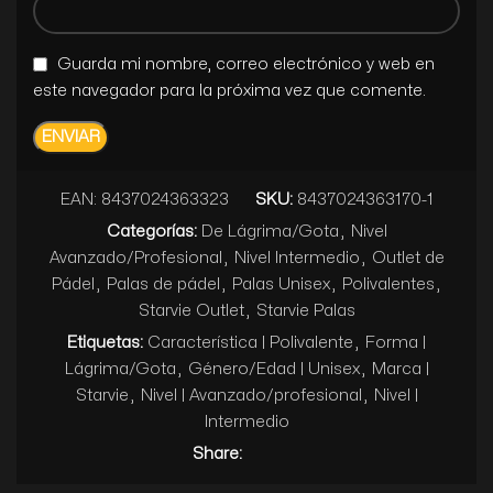
Guarda mi nombre, correo electrónico y web en
este navegador para la próxima vez que comente.
EAN:
8437024363323
SKU:
8437024363170-1
Categorías:
De Lágrima/Gota
,
Nivel
Avanzado/Profesional
,
Nivel Intermedio
,
Outlet de
Pádel
,
Palas de pádel
,
Palas Unisex
,
Polivalentes
,
Starvie Outlet
,
Starvie Palas
Etiquetas:
Característica | Polivalente
,
Forma |
Lágrima/Gota
,
Género/Edad | Unisex
,
Marca |
Starvie
,
Nivel | Avanzado/profesional
,
Nivel |
Intermedio
Share: