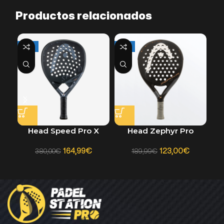
Productos relacionados
-57%
-35%
-3
Head Speed Pro X
Head Zephyr Pro
Za
164,99
€
123,00
€
380,00
€
189,99
€