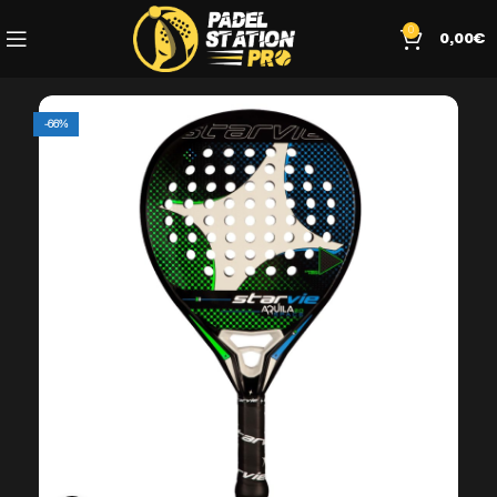
0
0,00
€
-66%