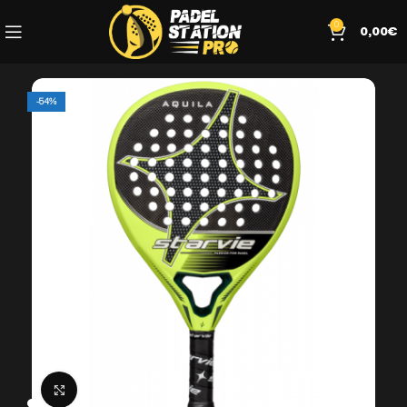
0
0,00
€
-54%
Click to enlarge