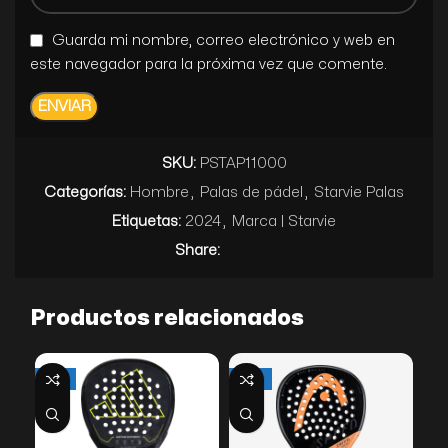
Guarda mi nombre, correo electrónico y web en
este navegador para la próxima vez que comente.
SKU:
PSTAP11000
Categorías:
Hombre
,
Palas de pádel
,
Starvie Palas
Etiquetas:
2024
,
Marca | Starvie
Share:
Productos relacionados
-60%
-44%
-4