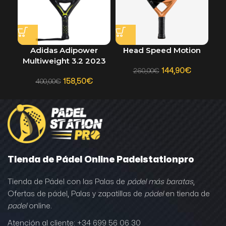
Adidas Adipower
Head Speed Motion
Multiweight 3.2 2023
144,90
€
260,00
€
158,50
€
400,00
€
Tienda de Pádel Online Padelstationpro
Tienda de Pádel con las Palas de
pádel más baratas
,
Ofertas de pádel, Palas y zapatillas de
pádel
en tienda de
padel
online.
Atención al cliente: +34 699 56 06 30