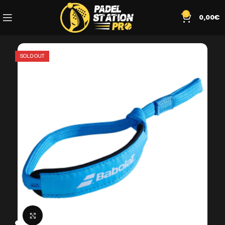
0
0,00
€
SOLD OUT
Click to enlarge