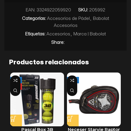
EAN:
3324922059920
SKU:
205992
Categorías:
Accesorios de Pádel
,
Babolat
Accesorios
Etiquetas:
Accesorios
,
Marca | Babolat
Share:
Productos relacionados
-9%
-24%
-2
HOT
Pascal Box 3B
Neceser Starvie Raptor