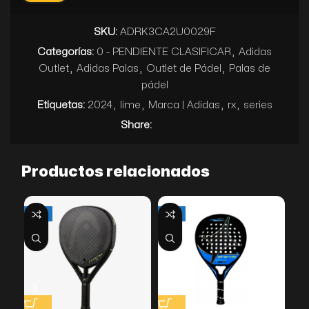
SKU:
ADRK3CA2U0029F
Categorías:
0 - PENDIENTE CLASIFICAR
,
Adidas
Outlet
,
Adidas Palas
,
Outlet de Pádel
,
Palas de
pádel
Etiquetas:
2024
,
lime
,
Marca | Adidas
,
rx
,
series
Share:
Productos relacionados
-29%
-18%
-3