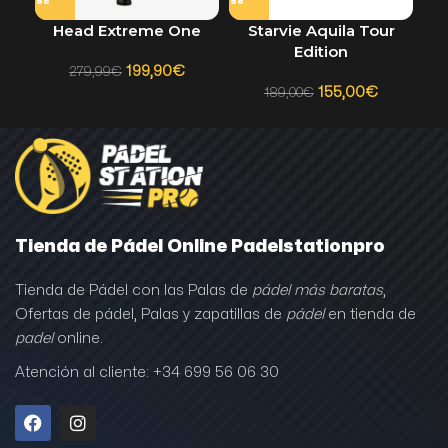
Head Extreme One
Starvie Aquila Tour
Edition
199,90
€
279,99
€
155,00
€
189,00
€
Tienda de Pádel Online Padelstationpro
Tienda de Pádel con las Palas de
pádel más baratas
,
Ofertas de pádel, Palas y zapatillas de
pádel
en tienda de
padel
online.
Atención al cliente: +34 699 56 06 30