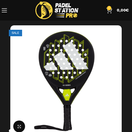
0
0,00
€
SALE
Click to enlarge