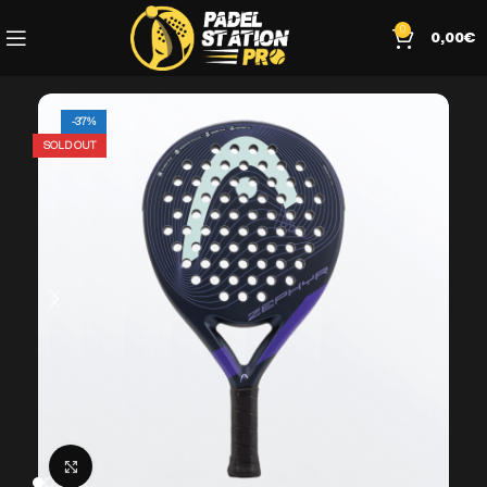
0
0,00
€
-37%
SOLD OUT
Click to enlarge