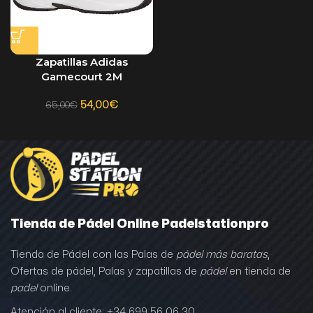
Zapatillas Adidas
Gamecourt 2M
54,00
€
65,00
€
Tienda de Pádel Online Padelstationpro
Tienda de Pádel con las Palas de
pádel más baratas
,
Ofertas de pádel, Palas y zapatillas de
pádel
en tienda de
padel
online.
Atención al cliente: +34 699 56 06 30