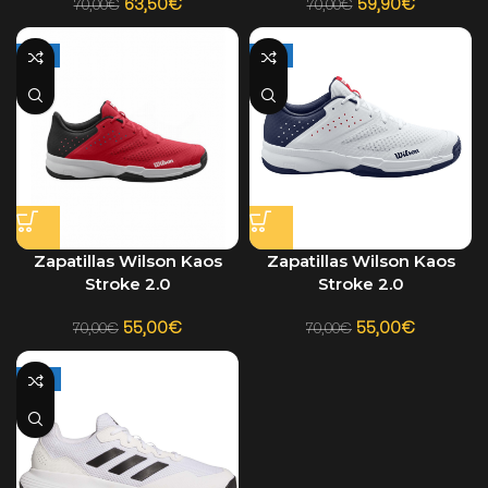
63,50
€
59,90
€
70,00
€
70,00
€
-21%
-21%
Zapatillas Wilson Kaos
Zapatillas Wilson Kaos
Stroke 2.0
Stroke 2.0
55,00
€
55,00
€
70,00
€
70,00
€
-17%