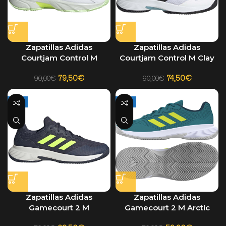
Zapatillas Adidas
Zapatillas Adidas
Courtjam Control M
Courtjam Control M Clay
Blanco-Amarillo 2024
Blanco
79,50
€
74,50
€
90,00
€
90,00
€
-9%
-14%
Zapatillas Adidas
Zapatillas Adidas
Gamecourt 2 M
Gamecourt 2 M Arctic
Azul/Amarillo 2024
Fusion