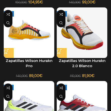
104,95
€
99,00
€
150,00
€
140,00
€
-36%
-26%
Zapatillas Wilson Hurakn
Zapatillas Wilson Hurakn
Pro
2.0 Blanco
89,00
€
81,90
€
140,00
€
110,00
€
-12%
-17%