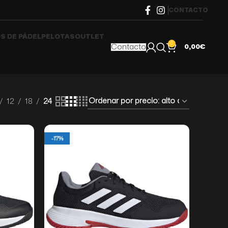
CONTACTO
S DE PÁDEL
PELOTAS
OUTLET
0
Contacto
0,00
€
12
18
24
-17%