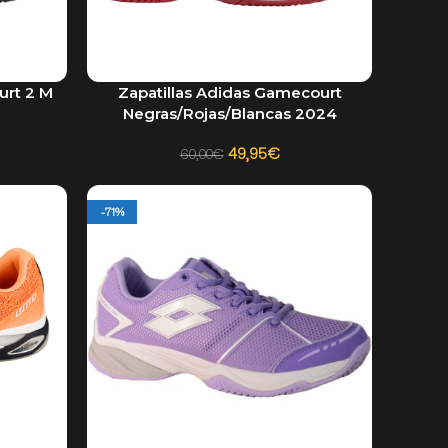
urt 2 M
Zapatillas Adidas Gamecourt
SELECCIONAR OPCIONES
Negras/Rojas/Blancas 2024
49,95
€
60,00
€
-71%