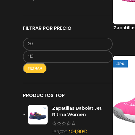
43
1
44
2
44,5
2
Zapatill
FILTRAR POR PRECIO
SELECCION
-72%
FILTRAR
PRODUCTOS TOP
Zapatillas Babolat Jet
Ritma Women
104,90
€
155,00
€