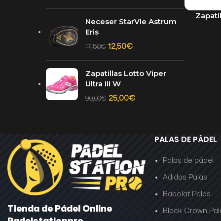
Zapatil
SELECCION
Neceser StarVie Astrum
Eris
12,50
€
17,50
€
Zapatillas Lotto Viper
Ultra III W
25,00
€
90,00
€
PALAS DE PÁDEL
Palas de pádel
Adidas Palas
Babolat Palas
Tienda de Pádel Online
Black Crown Pal