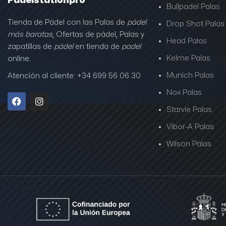
Padelstationpro
Bullpadel Palas
Tienda de Pádel con las Palas de
pádel
Drop Shot Palas
más baratas
, Ofertas de pádel, Palas y
Head Palas
zapatillas de
pádel
en tienda de
padel
Kelme Palas
online.
Munich Palas
Atención al cliente: +34 699 56 06 30
Nox Palas
Starvie Palas
Vibor-A Palas
Wilson Palas