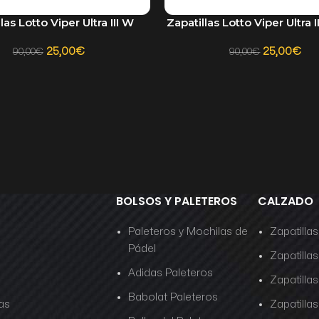
las Lotto Viper Ultra III W
Zapatillas Lotto Viper Ultra I
AR OPCIONES
SELECCIONAR OPCIONES
25,00
€
25,00
€
90,00
€
90,00
€
BOLSOS Y PALETEROS
CALZADO
Paleteros y Mochilas de
Zapatilla
Pádel
Zapatillas
Adidas Paleteros
Zapatilla
Babolat Paleteros
as
Zapatill