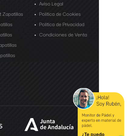
Aviso Legal
 Zapatillas
Política de Cookies
tillas
Política de Privacidad
tillas
Condiciones de Venta
patillas
patillas