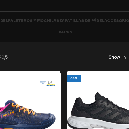
ÁDEL
PALETEROS Y MOCHILAS
ZAPATILLAS DE PÁDEL
ACCESORIO
PACKS
40,5
Show
9
-14%