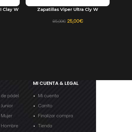
II Clay W
Zapatillas Viper Ultra Cly W
SELECCIONAR OPCIONES
25,00
€
85,00
€
MI CUENTA & LEGAL
s de pádel
Mi cuenta
 Junior
Carrito
s Mujer
Finalizar compra
as Hombre
Tienda