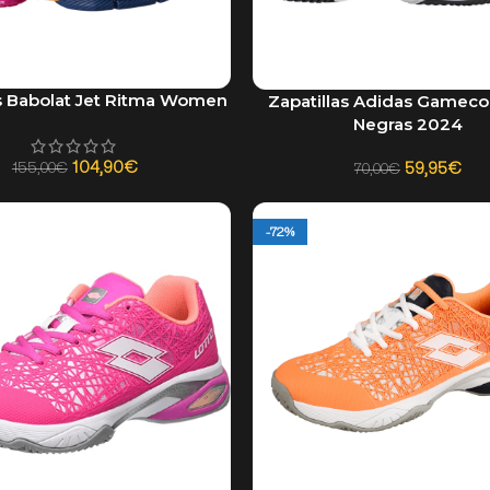
as Babolat Jet Ritma Women
Zapatillas Adidas Gameco
AR OPCIONES
SELECCIONAR OPCIONES
Negras 2024
104,90
€
59,95
€
155,00
€
70,00
€
-72%