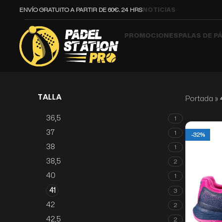
ENVÍO GRATUITO A PARTIR DE 60€. 24 HRS
NOTICIAS
PROMOCIONES
PALAS DE P
TALLA
Portada
»
36,5
1
37
1
-32%
38
1
38,5
2
40
1
41
3
42
2
42,5
2