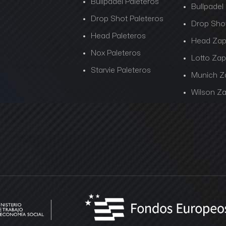
Bullpadel Paleteros
Bullpadel
Drop Shot Paleteros
Drop Shot
Head Paleteros
Head Zapa
Nox Paleteros
Lotto Zapa
Starvie Paleteros
Munich Za
Wilson Za