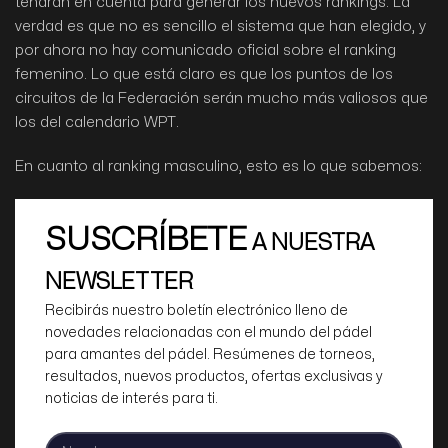
tendrán en cuenta para generar los nuevos rankings. La
verdad es que no es sencillo el sistema que han elegido, y
por ahora no hay comunicado oficial sobre el ranking
femenino. Lo que está claro es que los puntos de los
circuitos de la Federación serán mucho más valiosos que
los del calendario WPT.
En cuanto al ranking masculino, esto es lo que sabemos:
SUSCRÍBETE
A NUESTRA
NEWSLETTER
Recibirás nuestro boletín electrónico lleno de
novedades relacionadas con el mundo del pádel
para amantes del pádel. Resúmenes de torneos,
resultados, nuevos productos, ofertas exclusivas y
noticias de interés para ti.